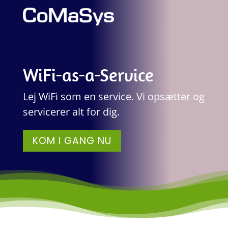
WiFi-as-a-Service
Lej WiFi som en service. Vi opsætter og
servicerer alt for dig.
KOM I GANG NU