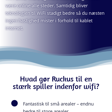
være online alle steder. Samtidig bliver
teknologien til WiFi stadigt bedre så du næsten
ingen hastighed mister i forhold til kablet
internet.
Hvad gør Ruckus til en
stærk spiller indenfor wifi?
Fantastisk til små arealer – endnu
\
bedre til store arealer